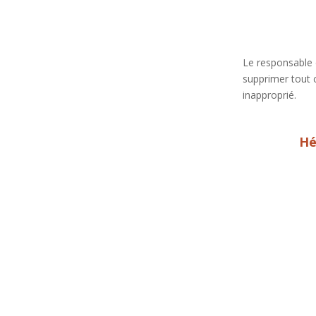
Le responsable d
supprimer tout c
inapproprié.
Hé