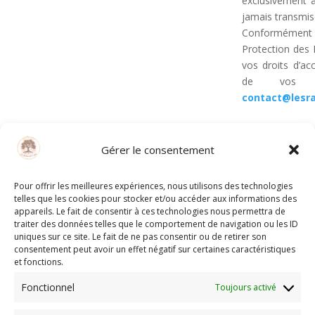
exclusivement 
jamais transmise
Conformémen
Protection des
vos droits d’ac
de vos d
contact@lesra
Re
Gérer le consentement
Le site
Les Ra
Pour offrir les meilleures expériences, nous utilisons des technologies
de bien-être et 
telles que les cookies pour stocker et/ou accéder aux informations des
Ces pratiques s
appareils. Le fait de consentir à ces technologies nous permettra de
être global et
traiter des données telles que le comportement de navigation ou les ID
uniques sur ce site. Le fait de ne pas consentir ou de retirer son
médical ou un t
consentement peut avoir un effet négatif sur certaines caractéristiques
de santé.
et fonctions.
Fonctionnel
Toujours activé
Co