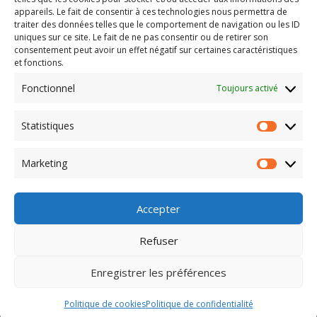
appareils. Le fait de consentir à ces technologies nous permettra de
traiter des données telles que le comportement de navigation ou les ID
uniques sur ce site. Le fait de ne pas consentir ou de retirer son
consentement peut avoir un effet négatif sur certaines caractéristiques
et fonctions.
Fonctionnel
Toujours activé
Statistiques
Statisti
Bracelet Lâcher prise sur le
Marketing
passé & Se reconstruire
Marketi
57,00
€
Accepter
Refuser
Enregistrer les préférences
Conçu Par
Elegant Themes
| Propulsé Par
WordPress
Politique de cookies
Politique de confidentialité