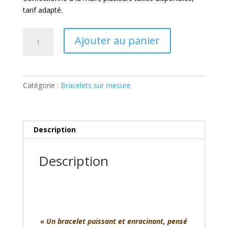
tarif adapté.
quantité
Ajouter au panier
de
Bracelet
Bouclier
&
Catégorie :
Bracelets sur mesure
Ancrage
Description
Description
« Un bracelet puissant et enracinant, pensé