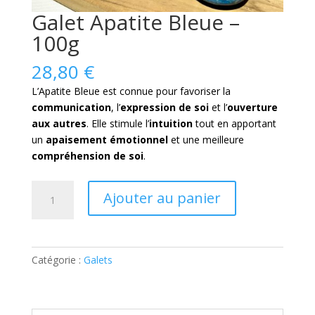
Galet Apatite Bleue –
100g
28,80
€
L’Apatite Bleue est connue pour favoriser la
communication
, l’
expression de soi
et l’
ouverture
aux autres
. Elle stimule l’
intuition
tout en apportant
un
apaisement
émotionnel
et une meilleure
compréhension de soi
.
quantité
Ajouter au panier
de
Galet
Apatite
Bleue
Catégorie :
Galets
-
100g