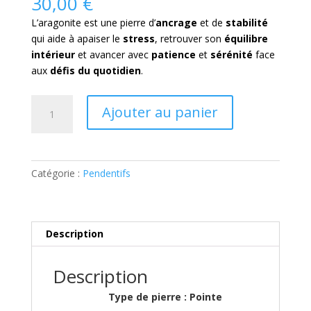
30,00
€
L’aragonite est une pierre d’
ancrage
et de
stabilité
qui aide à apaiser le
stress
, retrouver son
équilibre
intérieur
et avancer avec
patience
et
sérénité
face
aux
défis du quotidien
.
quantité
Ajouter au panier
de
Pendentif
Aragonite
-
Catégorie :
Pendentifs
8
g
Description
Description
Type de pierre : Pointe