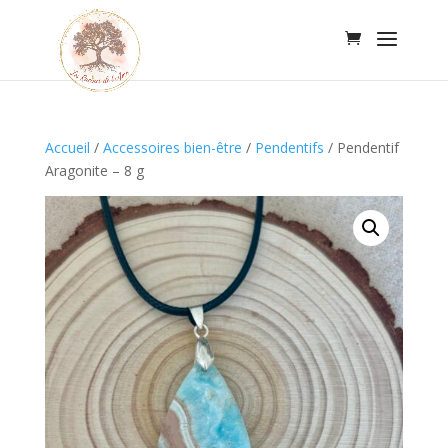
Accueil
/
Accessoires bien-être
/
Pendentifs
/
Pendentif
Aragonite – 8 g