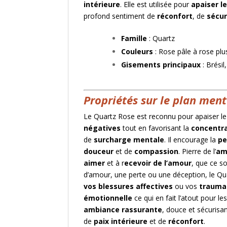
intérieure
. Elle est utilisée pour
apaiser l
profond sentiment de
réconfort
, de
sécur
Famille
: Quartz
Couleurs
: Rose pâle à rose pl
Gisements principaux
: Brésil
Propriétés sur le plan ment
Le Quartz Rose est reconnu pour apaiser l
négatives
tout en favorisant la
concentr
de
surcharge mentale
. Il encourage la
pe
douceur
et de
compassion
. Pierre de l’
am
aimer
et à r
ecevoir de l’amour
, que ce s
d’amour, une perte ou une déception, le Qu
vos blessures affectives
ou vos
trauma
émotionnelle
ce qui en fait l’atout pour l
ambiance rassurante
, douce et sécurisa
de
paix intérieure
et de
réconfort
.