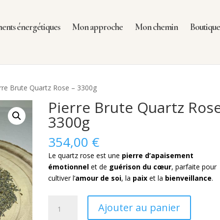
nts énergétiques
Mon approche
Mon chemin
Boutiqu
rre Brute Quartz Rose – 3300g
Pierre Brute Quartz Rose
3300g
354,00
€
Le quartz rose est une
pierre d’apaisement
émotionnel
et de
guérison du cœur
, parfaite pour
cultiver l’
amour de soi
, la
paix
et la
bienveillance
.
quantité
Ajouter au panier
de