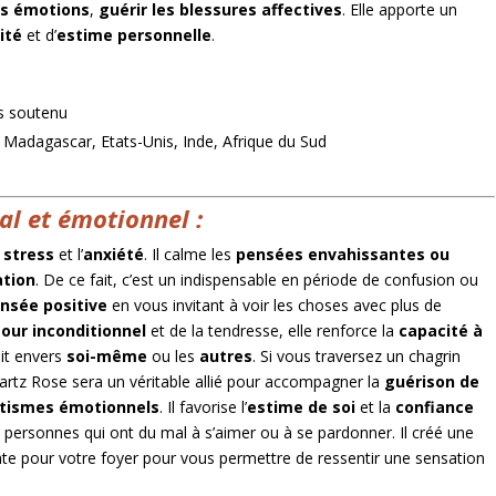
es émotions
,
guérir les blessures affectives
. Elle apporte un
ité
et d’
estime personnelle
.
us soutenu
, Madagascar, Etats-Unis, Inde, Afrique du Sud
al et émotionnel :
e
stress
et l’
anxiété
. Il calme les
pensées envahissantes ou
ation
. De ce fait, c’est un indispensable en période de
confusion ou
nsée positive
en vous invitant
à voir les choses avec plus de
our inconditionnel
et de la tendresse, elle re
nforce la
capacité à
oit envers
soi-même
ou les
autres
. Si vous traversez un chagrin
artz Rose sera un véritable allié pour accompagner la
guérison de
tismes
émotionnels
. Il favorise l’
estime de soi
et la
confiance
es personnes qui ont du mal à s’aimer ou à se pardonner. Il créé une
nte pour votre foyer pour vous permettre de ressentir une sensation