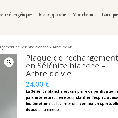
nts énergétiques
Mon approche
Mon chemin
Boutiqu
rgement en Sélénite blanche – Arbre de vie
Plaque de rechargemen
en Sélénite blanche –
Arbre de vie
24,00
€
La
Sélénite blanche
est une pierre de
purification
e
paix intérieure
, idéale pour
clarifier l’esprit
,
apais
les émotions
et favoriser une
connexion spirituell
douce
et lumineuse.