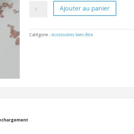
quantité
Ajouter au panier
de
Plaque
de
rechargement
Catégorie :
Accessoires bien-être
en
Sélénite
blanche
-
Arbre
de
vie
Plaque de rechargement