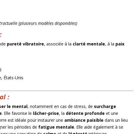
 Maroc
: Haute
ractuelle (plusieurs modèles disponibles)
:
ande
pureté vibratoire
, associée à la
clarté mentale
, à la
paix
é
, États-Unis
al :
ser le mental
, notamment en cas de stress, de
surcharge
e
. Elle favorise le
lâcher-prise
, la
détente profonde
et une
ierre est idéale pour instaurer une
ambiance paisible
dans un lieu
er les périodes de
fatigue mentale
. Elle aide également à se
uver une sensation de
calme
et de
légèreté
intérieure.