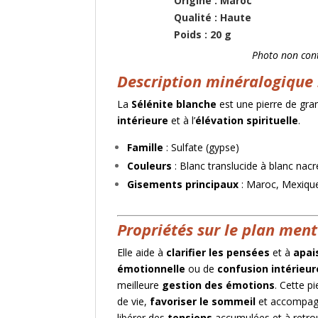
Origine :
Qualité 
Poids : 20 g
Photo non cont
Description minéralogique 
La
Sélénite blanche
est une pierre de gr
intérieure
et à l’
élévation spirituelle
.
Famille
: Sulfate (gypse)
Couleurs
: Blanc translucide à blanc nacr
Gisements principaux
: Maroc, Mexique
Propriétés sur le plan ment
Elle aide à
clarifier les pensées
et à
apai
émotionnelle
ou de
confusion intérieur
meilleure
gestion des émotions
. Cette p
de vie,
favoriser le sommeil
et accompagn
libérer des
tensions
accumulées et à retro